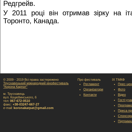
Редгрейв.
У 2011 році він отримав зірку на і
Торонто, Канада.
© 2009 - 2019 Всі права застережено
Про фестиваль
IX ТМКФ
Трускавецький міжнародний кінофестиваль
Регламент
Прес-цен
"Корона Карпат"
Організатори
Фото
м. Трускавець
Контакти
Відео
вул. Коцюбинського, 6
Гості-уч
тел:
067-672-0510
факс:
+38-03247-667-27
Програм
e-mail:
koronakarpat@gmail.com
Преса пр
Спонсори
Підтримк