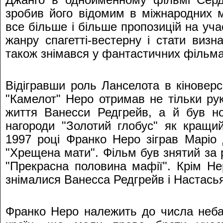
Джанго в однойменному фільмі Серд
зробив його відомим в міжнародних 
все більше і більше пропозицій на уча
жанру спагетті-вестерну і стати визн
також знімався у фантастичних фільмах
Відігравши роль Ланселота в кіноверс
"Камелот" Неро отримав не тільки рук
життя Ванесси Редгрейв, а й був н
нагороди "Золотий глобус" як кращи
1997 році Франко Неро зіграв Маріо 
"Хрещена мати". Фільм був знятий за
"Прекрасна половина мафії". Крім Н
знімалися Ванесса Редгрейв і Настасья 
Франко Неро належить до числа небага