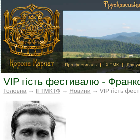
Про фестиваль
IX ТМК
Для уч
VIP гість фестивалю - Франк
Головна
→
II ТМКТФ
→
Новини
→ VIP гість фест