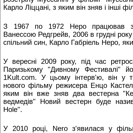
Карло Ліццані, з яким він зняв і інші фі
З 1967 по 1972 Неро працював з
Ванессою Редгрейв, 2006 в грудні року
спільний син, Карло Габріель Неро, яки
У вересні 2009 року, під час ретро
Паризькому "Дивному Фестивалі" йо
1Kult.com. У цьому інтерв'ю, він у 
нового фільму режисера Енцо Кастелла
яким він вже зняв два вестерна "Ке
ведмедів" Новий вестерн буде назив
Hole".
У 2010 році, Nero з'явилася у філ