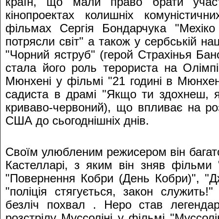
країн, що мали право брати учас
кінопроектах колишніх комуністичн
фільмах Сергія Бондарчука "Мехіко 
потрясли світ" а також у сербській на
"Чорний яструб" (герой Страхінья Бано
стала його роль терориста на Олімпі
Мюнхені у фільмі "21 годині в Мюнхен
садиста в драмі "Якщо ти здохнеш, 
криваво-червоний), що впливає на ро
США до сьогоднішніх днів.
Своїм улюбленим режисером він багат
Кастелларі, з яким він зняв фільми 
"Повернення Кобри (День Кобри)", "Дж
"поліція стягується, закон служить!
безліч похвал . Неро став легендар
розстрілу Муссоліні у фільмі "Муссолі