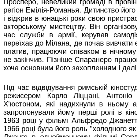
Просперо, невеликий громаді в провін
регіон Емілія-Романья. Дитинство його
і відкрив в юнацькі роки свою пристра
акторському мистецтву. Він організов
час служби в армії, керував самоді
переїхав до Мілана, де почав вивчати 
платив, працюючи співаком в нічному 
не закінчив. Пізніше Спаранеро працю
хоча основним його захопленням і далі
Під час відвідування римській кіностуді
режисером Карло Ліццані, Антоніо
Х'юстоном, які надихнули в ньому акт
запропонували йому перші ролі в кін
1963 році у фільмі Альфредо Джанет
1966 році була його роль "холодного як