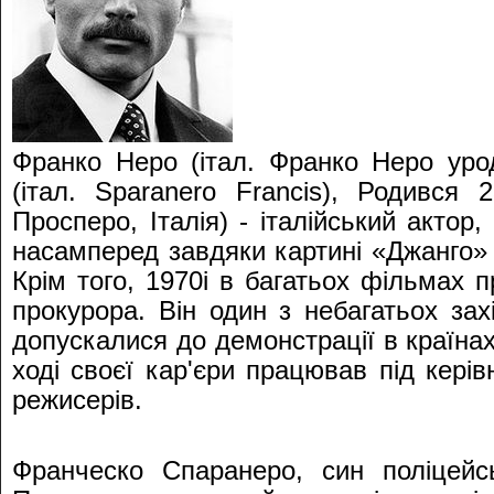
Франко Неро (італ. Франко Неро ур
(італ. Sparanero Francis), Родився
Просперо, Італія) - італійський актор
насамперед завдяки картині «Джанго» в
Крім того, 1970і в багатьох фільмах п
прокурора. Він один з небагатьох зах
допускалися до демонстрації в країна
ході своєї кар'єри працював під кері
режисерів.
Франческо Спаранеро, син поліцейс