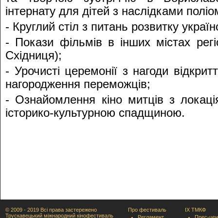
інтернату для дітей з наслідками поліо
- Круглий стіл з питань розвитку україн
- Покази фільмів в інших містах регі
Східниця);
- Урочисті церемонії з нагоди відкри
нагородження переможців;
- Ознайомлення кіно митців з локаці
історико-культурною спадщиною.
© 2009 - 2019 Всі права застережено
Про фестиваль
IX ТМКФ
Трускавецький міжнародний кінофестиваль
Регламент
Прес-цен