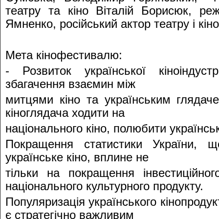
театру та кіно Віталій Борисюк, ре
Ямненко, російський актор театру і кін
Мета кінофестивалю:
- Розвиток української кіноіндуст
збагачення взаємин між
митцями кіно та українським глядаче
кіноглядача ходити на
національного кіно, полюбити українськ
Покращення статистики України, 
українське кіно, вплине не
тільки на покращення інвестиційног
національного культурного продукту.
Популяризація українського кінопродук
є стратегічно важливим