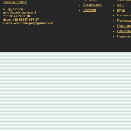
"Корона Карпат"
Організатори
Фото
м. Трускавець
Контакти
Відео
вул. Коцюбинського, 6
Гості-уч
тел:
067-672-0510
факс:
+38-03247-667-27
Програм
e-mail:
koronakarpat@gmail.com
Преса пр
Спонсори
Підтримк