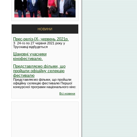
НОВИНИ
Прес-реліз-IX- червень 2021р.
З 24-го по 27 червня 2021 року у
Трускавці відбудеться
Шановні учасники
кінофестивалю.
Представляємо фільми, що
пройшли офіційну селекцію
фестивалю
Представляємо фільми, що пройшли
офіційну селекцію фестивалю Першої
конкурсної програми національного кіно:
Всі новини