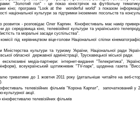
грами: "Золотий гол" - це показ кінострічок на футбольну тематик
и кіно; програма "Look at the wonderful world" з показом інформаці
ості національної культури за підтримки іноземних посольств та консул
го розвиток - розповідає Олег Карпин. Кінофестиваль має намір привер
їни до середовища кіно, телевізійної культури та українського телепрод
истість та моральні засади суспільства".
омісії під керівництвом віце-голови Національної спілки кінематографіс
 Міністерства культури та туризму України, Національної ради Украї
вської обласної державної адміністрації, Трускавецької міської ради.
ексклюзивні медіа-партнери: інтернет-видання "Телекритика", Україн
рінформ), всеукраїнський щотижневик "ТV-парк", щоденна газета "Вис
валю триватиме до 1 жовтня 2011 року (детальніше читайте на веб-стор
).
офестиваль телевізійних фільмів "Корона Карпат", започаткований у 
о-культурної акції.
 кінофестивалю телевізійних фільмів