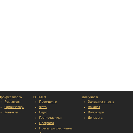
Про фестиваль
IX ТМКФ
Для участі
Регламент
Прес-центр
Заявки на участь
Організатори
Фото
Вакансії
Контакти
Відео
Волонтери
Гості-учасники
Допомога
Програма
Преса про фестиваль