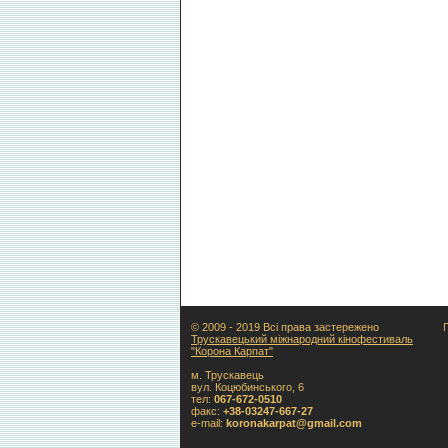
© 2009 - 2019 Всі права застережено
Трускавецький міжнародний кінофестиваль
"Корона Карпат"
м. Трускавець
вул. Коцюбинського, 6
тел:
067-672-0510
факс:
+38-03247-667-27
e-mail:
koronakarpat@gmail.com