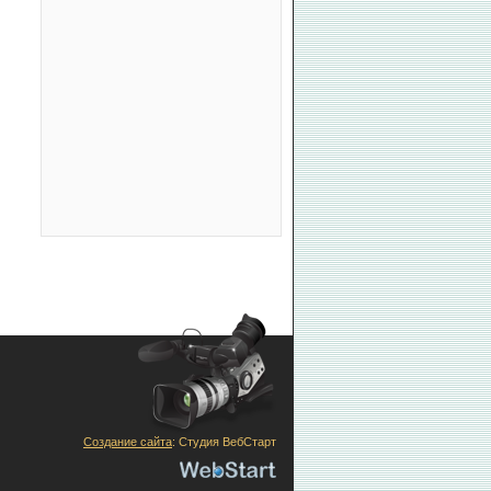
Создание сайта
: Студия ВебСтарт