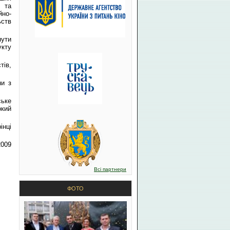
у та
йно-
ьств
нути
укту
тів,
ни з
ське
окий
інці
2009
Всі партнери
ФОТО