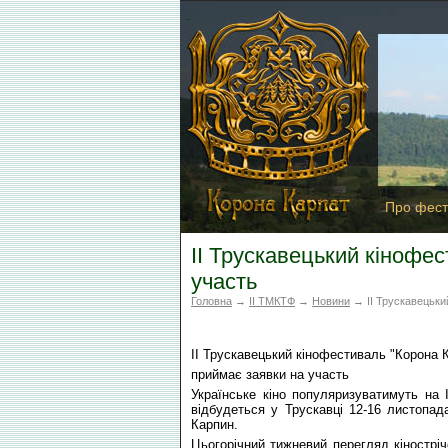
Про фест
ІІ Трускавецький кінофе
участь
Головна
→
II ТМКТФ
→
Новини
→ ІІ Трускавецьки
ІІ Трускавецький кінофестиваль "Корона 
приймає заявки на участь
Українське кіно популяризуватимуть на 
відбудеться у Трускавці 12-16 листопа
Карпин.
Цьогорічний тижневий перегляд кінострічок