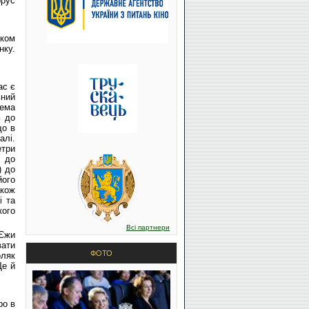
орус
іком
нку.
ас є
ьний
рема
ь до
що в
алі.
етри
и до
) до
його
кож
і та
кого
Всі партнери
 Єжи
вати
ФОТО
оляк
Ще й
ро в