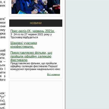
о, є
аких
ата”
іжки
НОВИНИ
Вони
ьому
Прес-реліз-IX- червень 2021р.
орка
З 24-го по 27 червня 2021 року у
мана
Трускавці відбудеться
Шановні учасники
кінофестивалю.
ький
Представляємо фільми, що
обрі
пройшли офіційну селекцію
кти.
фестивалю
их –
Представляємо фільми, що пройшли
тьох
офіційну селекцію фестивалю Першої
із і
конкурсної програми національного кіно:
міти
Всі новини
я з
його
чок:
Рут”
сь),
рший
ьні,