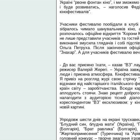
Україні “рвоне фонтан кіно”, і ми зможемо
і буде розвиватись, – наголосив Феді
кінофестивалів”.
Учасники фестивалю пообідали в клубі 
зібралось чимало шанувальників кіно, 
розпочалось офіційне відкриття “Корони
не лише представили учасників та гостей 
виконанні змусила глядачів і собі підсп
Ольга Петруха. Після закінчення офіц
“Знахар”. А для учасників фестивалю веч
- До вас приємно їхати, – казав “ВЗ” л
режисер Валерій Жерегі. – Україна завжд
люди і приємна атмосфера. Кінофестивалі
Я привіз на розгляд журі свою стрічку 
відзнаки від найстарішого італійського 
країн світу – заробітчанства. Всюди ка
аплодують стоячи. Знаю рецепт доброго к
налагодити з аудиторією тісний діа
кореспондентом “ВЗ” ексклюзивом: у кін
новій картині.
Упродовж шести днів на екрані трускаве
“Блудний син, блудна мати” (Україна), “Пр
(Болгарія), “Брат равлика” (Болгарія),
“Жертвопринесення” (Туреччина) та “Арі
головний конкурс – творче змагання ігров