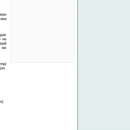
ован
лова
ідає
е не
овий
 які
ляді
іях.
о).