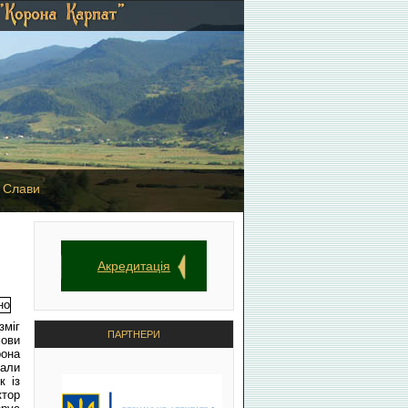
 Слави
Акредитація
зміг
ПАРТНЕРИ
мови
рона
вали
к із
ктор