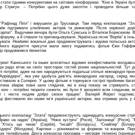
 стати гідними конкурентами на світових кінофорумах. “Кіно в Україні бул
р Стригун. – Потрібно цього дуже захотіти і проводити більше т
“Рафінад Піпл” і вирушили до Трускавця. Там перед кінопалацом “Зл
аби підтримати улюблених акторів та режисерів. Після червоної дор
 Карпат”. Ведучими вечора були Ольга Сумська із Віталієм Борисюком. 
форуму, а й співали та пританцьовували. Українська пісня “Верба” в їхн
івувати. Неабиякі вокальні дані продемонструвала і відома польська акт
ійного відкриття присутні мали змогу подивитись фільм Єжи Гофф
ір продовжився бенкетом.
ауреат Каннського та інших всесвітньо відомих кінофестивалів молдавс
и радо вітає на своїх просторах гостей різних національностей. Тут д
 потрібні, адже на них народжуються подальші спільні міжнародні прое
“Аррівідерчі”, яка уже здобула дев’ять міжнародних нагород, серед як
фестивалю в Солерно. У цьому фільмі я торкнувся гострої проблеми бага
ртина збирає повні зали глядачів, які в кінці показу не стримують сл
іно – потрібно творити сюжети, які були б зрозумілі всім глядачам, в
лог і нести людям добро своєю працею”. Валерій Жерегі поділивс
ці фестивалю він назве ім’я української акторки, яка отримає роль у 
цького кінопалацу “Злата” продемонструють одинадцять конкурсних стрі
аво на надію” (Україна), “Ніжні зустрічі” (Росія), “Залізниця” (Росія), “
 “Хтось ще чекає” (Сербія), “Інсайт” (Білорусь), “Снайпер” (Білору
відерчі” (Молдова). Картини – різноманітні за формою та жанром. Пе
их телефільмів. Друга конкурсна програма – неігрове телекіно (хронікал