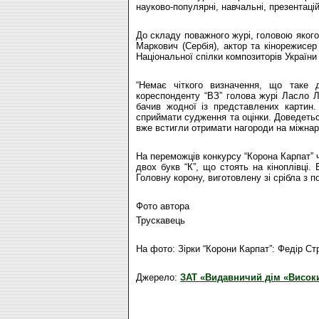
науково-популярні, навчальні, презентаційн
До складу поважного журі, головою яког
Маркович (Сербія), актор та кінорежисер
Національної спілки композиторів України
“Немає чіткого визначення, що таке д
кореспонденту “ВЗ” голова журі Ласло Л
бачив жодної із представлених картин
сприймати судження та оцінки. Доведетьс
вже встигли отримати нагороди на міжна
На переможців конкурсу “Корона Карпат” ч
двох букв “К”, що стоять на кіноплівці.
Головну корону, виготовлену зі срібла з 
Фото автора
Трускавець
На фото: Зірки “Корони Карпат”: Федір Ст
Джерело:
ЗАТ «Видавничий дім «Висок