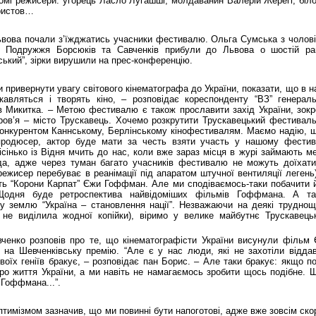
омі режисери: угорець Ласло Лугашші, молдаванин Валерій Жерегі, біл
ристов…
 Львова почали з’їжджатись учасники фестивалю. Ольга Сумська з чолов
. Подружжя Борсюків та Савченків прибули до Львова о шостій ра
ький”, зірки вирушили на прес-конференцію.
привернути увагу світового кінематографа до України, показати, що в н
ікавляться і творять кіно, – розповідає кореспонденту “ВЗ” генерал
 Микитка. – Метою фестивалю є також прославити захід України, зок
ров’я – місто Трускавець. Хочемо розкрутити Трускавецький фестивал
м конкурентом Каннському, Берлінському кінофестивалям. Маємо надію, 
родюсер, актор буде мати за честь взяти участь у нашому фестив
інько із Відня мчить до нас, коли вже зараз місця в журі займають м
года, адже через туман багато учасників фестивалю не можуть доїхат
режисер перебуває в реанімації під апаратом штучної вентиляції легень
ість “Корони Карпат” Єжи Гоффман. Але ми сподіваємось-таки побачити 
Щодня буде ретроспектива найвідоміших фільмів Гоффмана. А та
у землю “Україна – становлення нації”. Незважаючи на деякі труднощ
не виділила жодної копійки), віримо у велике майбутнє Трускавець
вченко розповів про те, що кінематографісти України висунули фільм
 на Шевченківську премію. “Але є у нас люди, які не захотіли відда
оїх геніїв бракує, – розповідає пан Борис. – Але таки бракує: якщо п
ро життя України, а ми навіть не намагаємось зробити щось подібне. 
 Гоффмана...”.
птимізмом зазначив, що ми повинні бути напоготові, адже вже зовсім ско