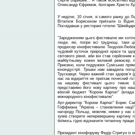
Сергій Баришев… А також всесвітньо від
Олександр Єфремов, болгарин Христо Х
У неділю, 10 січня, зі самого ранку до
Віталієм Борисюком приїхали із Відня
Поснідавши у ресторані готелю “Швейцарс
“Зародженням цього фестивалю ми хотіли 
люди, які, попри всі труднощі, таки ц
продюсер кінофестивалю Теодозія-Любов
чудовий куточок природної краси та здо
світового рівня, аби він став серйозни
майбутньому кожен великий режисер, п
Приємно, коли подружжя Сумських пряміс
кіноіндустрії. Трішки нам завадила по
Трускавця. Через важкий стан здоров’я (
нас на відкриття не приїхав почесний г
на нашому фестивалі цього тижня. 
представимо його нову картину про наш
вбогий бюджет “Корони Карпат” (влада 
міжнародного кінофестивалю”.
Арт-директор “Корони Карпат” Борис Са
Гоффмана “Україна – становлення нації”
нагороду Польщі, мовляв, невже у нас св
зумів створити неперевершену картину п
боїмось гідно відзначити титанічну працю
Президент кінофоруму Федір Стригун із о