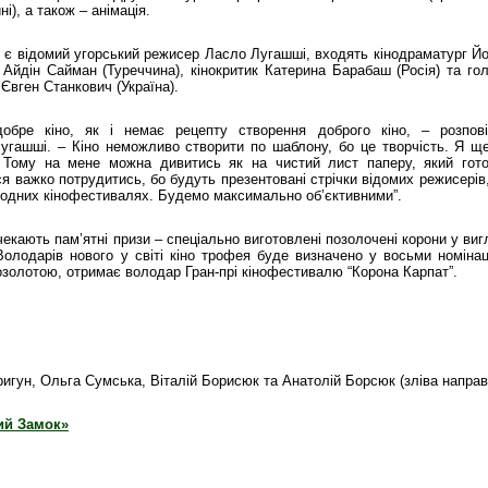
і), а також – анімація.
о є відомий угорський режисер Ласло Лугашші, входять кінодраматург Й
 Айдін Сайман (Туреччина), кінокритик Катерина Барабаш (Росія) та го
 Євген Станкович (Україна).
обре кіно, як і немає рецепту створення доброго кіно, – розпов
угашші. – Кіно неможливо створити по шаблону, бо це творчість. Я щ
. Тому на мене можна дивитись як на чистий лист паперу, який гот
я важко потрудитись, бо будуть презентовані стрічки відомих режисерів,
родних кінофестивалях. Будемо максимально об’єктивними”.
екають пам’ятні призи – спеціально виготовлені позолочені корони у виг
 Володарів нового у світі кіно трофея буде визначено у восьми номінац
позолотою, отримає володар Гран-прі кінофестивалю “Корона Карпат”.
ригун, Ольга Сумська, Віталій Борисюк та Анатолій Борсюк (зліва направ
ий Замок»