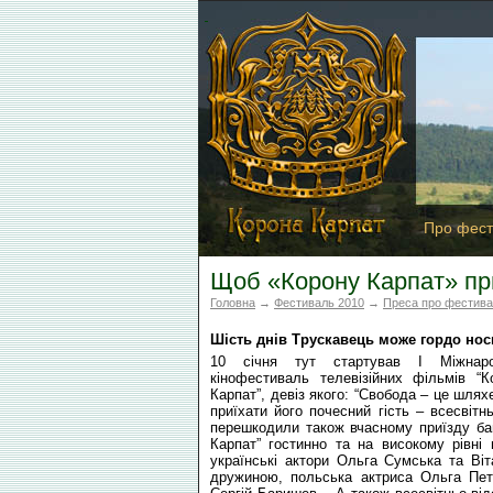
Про фест
Щоб «Корону Карпат» при
Головна
→
Фестиваль 2010
→
Преса про фестив
Шість днів Трускавець може гордо носи
10 січня тут стартував І Міжнаро
кінофестиваль телевізійних фільмів “К
Карпат”, девіз якого: “Свобода – це шлях
приїхати його почесний гість – всесві
перешкодили також вчасному приїзду баг
Карпат” гостинно та на високому рівні
українські актори Ольга Сумська та Ві
дружиною, польська актриса Ольга Петр