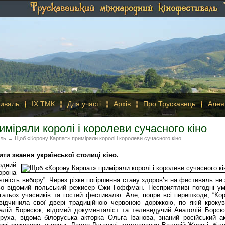
иваль
IX ТМК
Для участі
Архів
Про Трускавець
Алея
міряли королі і королеви сучасного кіно
аль
→ Щоб «Корону Карпат» приміряли королі і королеви сучасного кіно
ти звання української столиці кіно.
дний
орона
етність вибору”. Через різке погіршення стану здоров’я на фестиваль не 
тньо відомий польський режисер Єжи Гоффман. Несприятливі погодні у
атьох учасників та гостей фестивалю. Але, попри всі перешкоди, “Ко
 відчинила свої двері традиційною червоною доріжкою, по якій кроку
талій Борисюк, відомий документаліст та телеведучий Анатолій Борсю
уха, відома білоруська акторка Ольга Іванова, знаний російський а