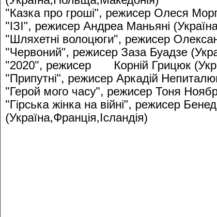
(Україна,Польща,Македонія)
"Казка про гроші", режисер Олеся Морг
"ІЗІ", режисер Андреа Маньяні (Україна
"Шляхетні волоцюги", режисер Олексан
"Червоний", режисер Заза Буадзе (Укра
"2020", режисер
Корній Грицюк (Укр
"Припутні", режисер Аркадій Непиталюк
"Герой мого часу", режисер Тоня Ноябр
"Гірська жінка на війні", режисер Бене
(Україна,Франція,Ісландія)