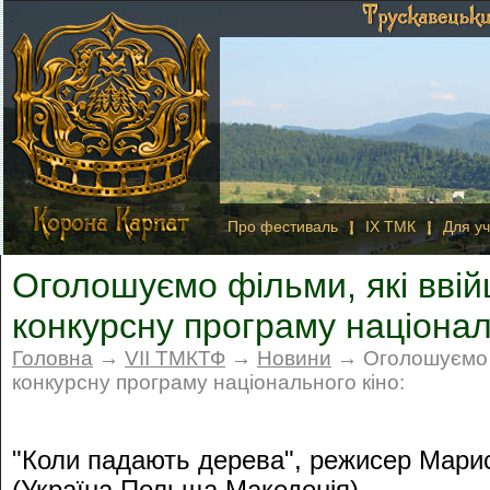
Про фестиваль
IX ТМК
Для уч
Оголошуємо фільми, які вві
конкурсну програму націонал
Головна
→
VII ТМКТФ
→
Новини
→ Оголошуємо ф
конкурсну програму національного кіно:
"Коли падають дерева", режисер Марис