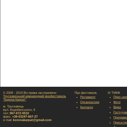
© 2009 - 2019 Всі права застережено
Про фестиваль
IX ТМКФ
Трускавецький міжнародний кінофестиваль
Регламент
Прес-цен
"Корона Карпат"
Організатори
Фото
м. Трускавець
Контакти
Відео
вул. Коцюбинського, 6
Гості-уч
тел:
067-672-0510
факс:
+38-03247-667-27
Програм
e-mail:
koronakarpat@gmail.com
Преса пр