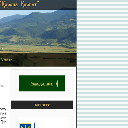
 Слави
Акредитація
ат»
ПАРТНЕРИ
ному
упна
щами
"Гри