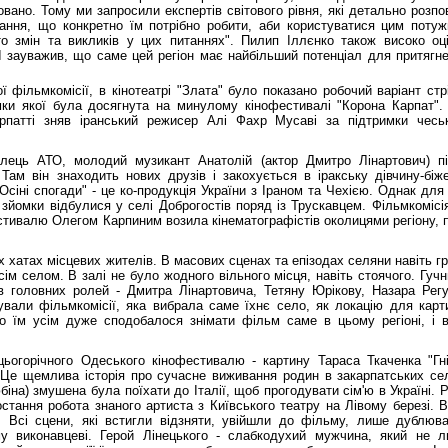
овано. Тому ми запросили експертів світового рівня, які детально розпо
вання, що конкретно їм потрібно робити, аби користуватися цим поту
о змін та викликів у цих питаннях". Пилип Іллєнко також високо оц
. І зауважив, що саме цей регіон має найбільший потенціал для притягн
 фільмкомісії, в кінотеатрі "Злата" було показано робочий варіант стр
омки якої була досягнута на минулому кінофестивалі "Корона Карпат"
рпатті зняв іранський режисер Алі Фахр Мусаві за підтримки чесь
олець АТО, молодий музикант Анатолій (актор Дмитро Лінартович) п
 Там він знаходить нових друзів і закохується в іракську дівчину-біж
Осіні спогади" - це ко-продукція України з Іраном та Чехією. Однак для
зйомки відбулися у селі Доброгостів поряд із Трускавцем. Фільмкомісі
стивалю Олегом Карпиним возила кінематографістів околицями регіону, 
х хатах місцевих жителів. В масових сценах та епізодах селяни навіть г
сім селом. В залі не було жодного вільного місця, навіть стоячого. Гуч
ів головних ролей - Дмитра Лінартовича, Тетяну Юрікову, Назара Рег
ували фільмкомісії, яка вибрала саме їхнє село, як локацію для карт
о їм усім дуже сподобалося знімати фільм саме в цьому регіоні, і 
ьогорічного Одеського кінофестивалю - картину Тараса Ткаченка "Гн
. Це щемлива історія про сучасне виживання родин в закарпатських се
іна) змушена була поїхати до Італії, щоб прогодувати сім'ю в Україні. 
 остання робота знаного артиста з Київського театру на Лівому березі. В
. Всі сцени, які встигли відзняти, увійшли до фільму, лише дублюв
 виконавцеві. Герой Лінецького - слабкодухий мужчина, який не 