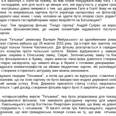
а й заохочує її їхати на чужину, бо має плани побудувати нову хату. І 
м господарем, але для нього це менше зло, ніж відсутність у родині гро
ж внутрішньо давно змирився з тим, що дружина Галя в Італії йому не ві
мна та викривальна картина буття українців налаштовує на філософ
шувати наші жінки, і чому чоловіки не здатні бути опорою своїх родин
адян ставати гастарбайтерами через безробіття на Батьківщині?
енуї. Тож продюсер фільму "Гніздо горлиці" Андрій Суярко на ворк
ійськими фільмкомісіями, де нашим кіномитцям надавалися послуг
творчих.
ільм "Гетьман" режисера Валерія Ямбурського за однойменним ром
окат стрічка вийшла ще 29 жовтня 2015 року. Це історія про трагічну л
одої польки Гелени Чаплинської. Дія фільму розгортається в середин
кого козацтва проти польської шляхти. Зйомки відбувалися у замка
ини. зокрема в Олеському замку, Свіржі, Золочівському замку та Ки
али фільмуватися в Криму, через анексію півострова довелося створю
наглядно засвідчила, що чимало місць в Україні є готовими декораціями
надихати кінематографістів на зйомки бюджетних картин, які розповіда
а створенні історичного антуражу вже можна зекономити.
дували творцям "Гетьмана", а потім ще довго не відпускали, ставлячи 
озповів, що на їхню картину не було використано жодної державної копі
ий зазнав успіху. Втім, Держкіно присвоїло стрічці статус національ
ільги. І цей досвід створення фільмів варто було б закріпити для інших 
 чотирьохсерійну версію "Гетьмана", яка була розрахована для показ
 зацікавилися фільмом, тож замовили двогодинну картину для широ
а Хмельницького актор Костянтин Лінартович розповів, що йому не дове
 спорідненість с гетьманом. "Я багато читав про Хмельницького, надих
ідзначив, що моя громадянська позиція схожа на ту, що мав гетьма
".