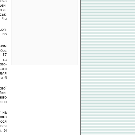
хоча
шей.
рна,
ські
? Чи
шопі
и по
аном
юбов
і 17
х та
єво-
вати
 для
ли б
свої
йки.
ного
кіно
у на
кого
лося
ався
н. Я