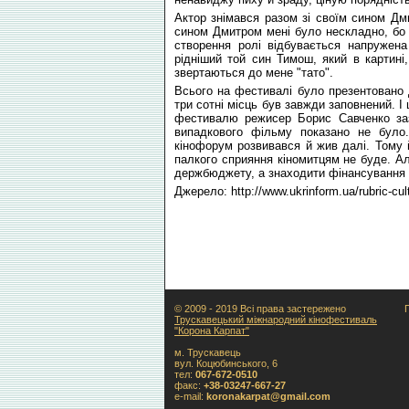
Актор знімався разом зі своїм сином Дми
сином Дмитром мені було нескладно, бо н
створення ролі відбувається напружена
рідніший той син Тимош, який в картині,
звертаються до мене "тато".
Всього на фестивалі було презентовано 
три сотні місць був завжди заповнений. І
фестивалю режисер Борис Савченко за
випадкового фільму показано не було
кінофорум розвивався й жив далі. Тому 
палкого сприяння кіномитцям не буде. А
держбюджету, а знаходити фінансування н
Джерело: http://www.ukrinform.ua/rubric-cult
© 2009 - 2019 Всі права застережено
Трускавецький міжнародний кінофестиваль
"Корона Карпат"
м. Трускавець
вул. Коцюбинського, 6
тел:
067-672-0510
факс:
+38-03247-667-27
e-mail:
koronakarpat@gmail.com