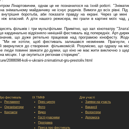
тром Лінартовичем, однак це не позначилося на їхній роботі. "Знімати
а знімальному майданчику не існує родичів. Вимоги до всіх рівні. Під
 внутрішня боротьба, аби показати правду на екрані. Через це мені
 ніж власний. А діти нашого режисера, які грали в картині моїх чад, 
десять фільмів і три мультфільми. Примітно, що зал кінотеатру "Злата
 це кардинально відрізняло нинішній фестиваль від попередніх. Арт-дире
значив, що дуже ретельно працював над програмою кінофесту. Жод
. "Ми не хотіли, щоб фестиваль залишався незмінним. Прагнули,
й звернулися до створення фільмкомісій. Розуміємо, що одразу на мі
ле люди повинні звикати до думки, що кіно не має жити виключно з ще
а місцях. І це окупиться регіонам сторицею".
ure/2088098-koli-v-ukraini-znimatimut-gru-prestoliv.html
Про фестиваль
IX ТМКФ
Для участі
Регламент
Прес-центр
Заявки на участь
Організатори
Фото
Вакансії
Контакти
Відео
Волонтери
Гості-учасники
Допомога
Програма
Преса про фестиваль