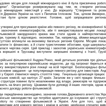
чудових місцин для локацій міжнародного кіно й була присвячена робот
пат". Організатори розмірковували над тим, як створити регіона
ну міжнародних інвестицій у кіно. До воркшопу "Створення та розв
ся Держкіно України на чолі з Пилипом Іллєнком. Тож, цілком ймовірно
тані були цілком реалістичні. Головне, щоб запрацювали регіона
, утворені для просування країни або певного регіону, як кіновиробничої б
заохочення кінематографістів, аби ті використовували місцеві локаці
льмкомісій закордонного зразка має стати одним із найперспективн
ури, туризму й, відповідно, економіки. Так, наприклад, зйомки вищезгада
суттєво вплинули на економіку багатьох регіонів Європи. Місцеві локац
багатили їх фінансово, а й стали туристичними об'єктами, куди шануваль
лася чергова серія. Цей приклад і заохотив українських кінематографі
 воркшопі в Трускавці виступили запрошені кіномитці з Італії, Грузі
рійської фільмкомісії Андреа Рокко, який детально розповів про діяльн
рацює за популярною європейською моделлю, де під патронат береться 
огу використовувати різні локації на всій території. Безпосередньо філ
основне завдання - це популяризація певного регіону для інвесторів. Ан
ї у Європі з'явилися чверть століття тому. Генуезька організація працює
йських комісій, що налічує 27 країн. Загалом же у світі працює близько
 структури повинні бути незалежними від влади, режисерів чи підприєм
юють на благо регіону. Цікавими були доповіді й інших лекторів, однак 
асного досвіду роботи фільмкомісій.
буде передбачена законодавчо, зазначив голова Державного агентства Укр
їнське законодавство ще потрібно адаптувати до існування цієї структ
оботу по створенню фільмкомісій в Україні. Але для того, щоб 
ентами для кожного регіону і країни в цілому, необхідно спочатку вив