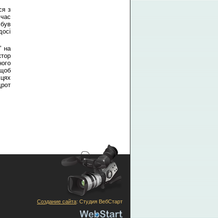
ся з
 час
 був
досі
" на
ктор
ного
 щоб
сцях
дрот
Создание сайта
: Студия ВебСтарт