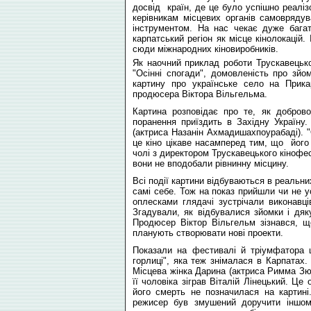
досвід країн, де це було успішно реаліз
керівникам місцевих органів самовряду
інструментом. На нас чекає дуже багат
карпатський регіон як місце кінолокацій
сюди міжнародних кіновиробників.
Як наочний приклад роботи Трускавецької
"Осінні спогади", домовленість про зй
картину про українське село на Прика
продюсера Віктора Вільгельма.
Картина розповідає про те, як добров
поранення приїздить в Західну Україну.
(актриса Назанін Ахмадишахпоурабаді). "
це кіно цікаве насамперед тим, що його 
чолі з директором Трускавецького кінофе
вони не вподобали рівнинну місцину.
Всі події картини відбуваються в реальни
самі себе. Тож на показ прийшли чи не у
оплесками глядачі зустрічали виконавц
Згадували, як відбувалися зйомки і дяк
Продюсер Віктор Вільгельм зізнався, щ
планують створювати нові проекти.
Показали на фестивалі й тріумфатора ц
горлиці", яка теж знімалася в Карпатах
Місцева жінка Дарина (актриса Римма Зюб
її чоловіка зіграв Віталій Лінецький. Це
його смерть не позначилася на картині
режисер був змушений доручити іншому