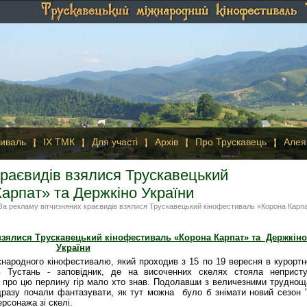
иваль
IX ТМК
Для участі
Архів
Про Трускавець
Алея
краєвидів взялися Трускавецький
арпат» та Держкіно України
а рекламу вітчизняних краєвидів взялися Трускавецький кінофестиваль «Корона Карп
взялися Трускавецький кінофестиваль «Корона Карпат» та Держкіно
України
іжнародного кінофестивалю, який проходив з 15 по 19 вересня в курорт
в Тустань - заповідник, де на височенних скелях стояла неприст
 про цю перлину гір мало хто знав. Подолавши з величезними трудно
одразу почали фантазувати, як тут можна було б знімати новий сезон 
ерсонажа зі скелі.