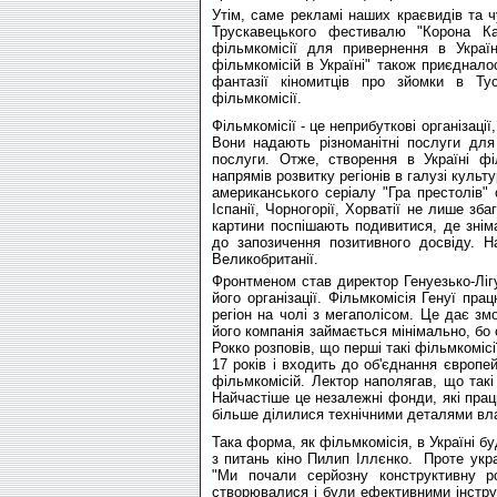
Утім, саме рекламі наших краєвидів та 
Трускавецького фестивалю "Корона Кар
фільмкомісії для привернення в Украї
фільмкомісій в Україні" також приєднало
фантазії кіномитців про зйомки в Тус
фільмкомісії.
Фільмкомісії - це неприбуткові організації
Вони надають різноманітні послуги для 
послуги. Отже, створення в Україні фі
напрямів розвитку регіонів в галузі культ
американського серіалу "Гра престолів" 
Іспанії, Чорногорії, Хорватії не лише з
картини поспішають подивитися, де зніма
до запозичення позитивного досвіду. На
Великобританії.
Фронтменом став директор Генуезько-Лігу
його організації. Фільмкомісія Генуї п
регіон на чолі з мегаполісом. Це дає зм
його компанія займається мінімально, бо 
Рокко розповів, що перші такі фільмкомісі
17 років і входить до об'єднання європе
фільмкомісій. Лектор наполягав, що такі
Найчастіше це незалежні фонди, які прац
більше ділилися технічними деталями вл
Така форма, як фільмкомісія, в Україні 
з питань кіно Пилип Іллєнко. Проте укра
"Ми почали серйозну конструктивну р
створювалися і були ефективними інструм