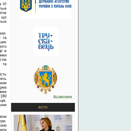
а VІ
льні
иток
, що
льні
ази.
ї та
іших
ного
ії в
ники
стів
ї та
ість
весь
ьмом
дреа
 вже
 180
Всі партнери
ців.
вони
ФОТО
аїни
ури.
вони
чити