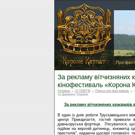
Про фест
За рекламу вітчизняних 
кінофестиваль «Корона К
Головна
→
VI ТМКТФ
→
Преса про фестиваль
→ З
та Держкіно України
За рекламу вітчизняних краєвидів 
В один із днів роботи Трускавецького м
центрі Прикарпаття, гостей привезли 
давньоруська фортеця. З'ясувалося, що
підйом на верхній дитинець, кіномитці 
престолів", кидаючи щосерії головного п