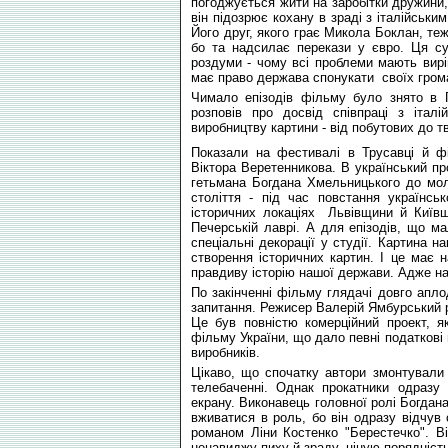
погоджується жити на заробітки дружини, 
він підозрює кохану в зраді з італійськи
Його друг, якого грає Микола Боклан, те
бо та надсилає перекази у євро. Ця су
роздуми - чому всі проблеми мають вирі
має право держава спонукати своїх гром
Чимало епізодів фільму було знято в Г
розповів про досвід співпраці з італ
виробництву картини - від побутових до 
Показали на фестивалі в Трусавці й ф
Віктора Веретенникова. В український пр
гетьмана Богдана Хмельницького до мол
століття - під час повстання українсь
історичних локаціях Львівщини й Київщ
Печерській лаврі. А для епізодів, що м
спеціальні декорації у студії. Картина 
створення історичних картин. І це має 
правдиву історію нашої держави. Адже н
По закінченні фільму глядачі довго апло
запитання. Режисер Валерій Ямбурський р
Це був повністю комерційний проект, як
фільму України, що дало певні податкові п
виробників.
Цікаво, що спочатку автори змонтували
телебаченні. Однак прокатники одразу
екрану. Виконавець головної ролі Богдан
вживатися в роль, бо він одразу відчув
романом Ліни Костенко "Берестечко". В
ненавиджу пиху й зраду, ціную порядність