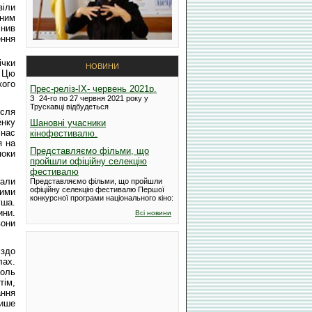
віли
жним
інив
ення
ічки
НОВИНИ
. Цю
кого
Прес-реліз-IX- червень 2021р.
З 24-го по 27 червня 2021 року у
Трускавці відбудеться
ісля
енку
Шановні учасники
 нас
кінофестивалю.
я на
Представляємо фільми, що
поки
пройшли офіційну селекцію
фестивалю
рали
Представляємо фільми, що пройшли
офіційну селекцію фестивалю Першої
ними
конкурсної програми національного кіно:
уша.
ини.
Всі новини
вони
іздо
лах.
Роль
тім,
ання
лише