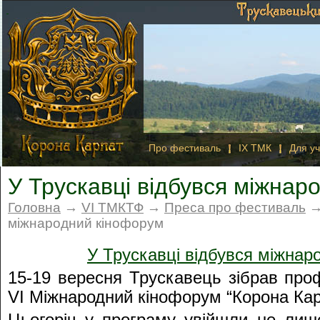
Про фестиваль
IX ТМК
Для уч
У Трускавці відбувся міжнар
Головна
→
VI ТМКТФ
→
Преса про фестиваль
→ 
міжнародний кінофорум
У Трускавці відбувся міжнар
15-19 вересня Трускавець зібрав профе
VI Міжнародний кінофорум “Корона Кар