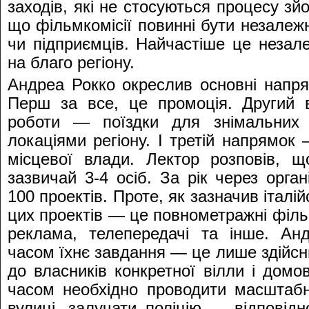
заходів, які не стосуються процесу зй
що фільмкомісії повинні бути незалеж
чи підприємців. Найчастіше це незал
на благо регіону.
Андреа Рокко окреслив основні напря
Перш за все, це промоція. Другий 
роботи — поїздки для знімальних
локаціями регіону. І третій напрямок
місцевої влади. Лектор розповів, щ
зазвичай 3-4 осіб. За рік через орга
100 проектів. Проте, як зазначив італійс
цих проектів — це повнометражні філь
реклама, телепередачі та інше. Ан
часом їхнє завдання — це лише здійсни
до власників конкретної вілли і домо
часом необхідно проводити масштаб
вулиці, залучати поліцію — відповідн