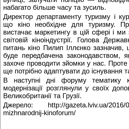
набагато більше часу та зусиль.
Директор департаменту туризму і куро
що кіно необхідне для туризму. Пр
вистачає маркетингу в цій сфері і ми
світовій кіноіндустрії. Голова Держа
питань кіно Пилип Іллєнко зазначив, 
буде передбачена законодавством, як
захоче проводити зйомки у нас. Проте
ще потрібно адаптувати до існування та
В наступні дні форуму тематику к
модернізації розглянули у своїх допов
Великобританії та Грузії.
Джерело: http://gazeta.lviv.ua/2016/09
mizhnarodnij-kinoforum/