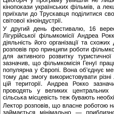
Цьогоріч у програму увійшли не лише
кінопокази українських фільмів, а лек
приїхали до Трускавця поділитися св
світової кіноіндустрії.
У другий день фестивалю, 16 верес
Лігурійської фільмкомісії Андреа Рок
діяльність його організації та схожих 
розповів про принципи роботи фільмком
для активного розвитку туристичної 
зазначив, що фільмкомісія Генуї пра
популярна у Європі. Вона об’єднує мег
тому дає змогу використовувати різні 
цій території. Андреа Рокко зазна
проводять у великих центральних 
сільська місцевість теж бувають необх
Лектор розповів, що власне роботою н
займається мінімально — приблизн