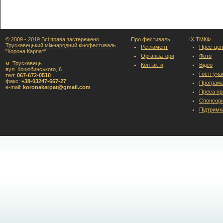
© 2009 - 2019 Всі права застережено
Про фестиваль
IX ТМКФ
Трускавецький міжнародний кінофестиваль
Регламент
Прес-цен
"Корона Карпат"
Організатори
Фото
м. Трускавець
Контакти
Відео
вул. Коцюбинського, 6
Гості-уч
тел:
067-672-0510
факс:
+38-03247-667-27
Програм
e-mail:
koronakarpat@gmail.com
Преса пр
Спонсори
Підтримк