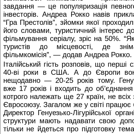
завдання — це популяризація певног
інвесторів. Андреа Рокко навів прикл
“Гра Престолів”, зйомки якої проходил
його словами, туристичний інтерес до
фільмування серіалу, зріс на 50%. “
туристів до місцевості, де зні
фільмкомісія”, — додав Андреа Рокко.
Італійський гість розповів, що перші 
40-ві роки в США. А до Європи вон
нещодавно — 20-25 років тому. Гену
вже 17 років і входить до об’єднання
котрого належать ще 27 країн, не всіх 
Євросоюзу. Загалом же у світі працює 
Директор Генуезько-Лігурійської орган
структури мають надавати свою доп
тільки не йдеться про підготовку тем