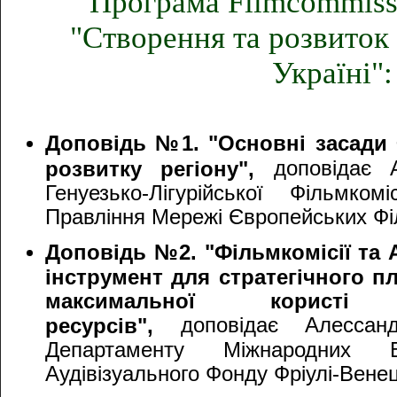
Програма Filmcommiss
"Створення та розвиток 
Україні":
Доповідь №1. "Основні засади Ф
доповідає 
розвитку регіону",
Генуезько-Лігурійської Фільмком
Правління Мережі Європейських Фі
Доповідь №2. "Фільмкомісії та 
інструмент для стратегічного п
максимальної користі
доповідає Алессанд
ресурсів",
Департаменту Міжнародних Ві
Аудівізуального Фонду Фріулі-Вене