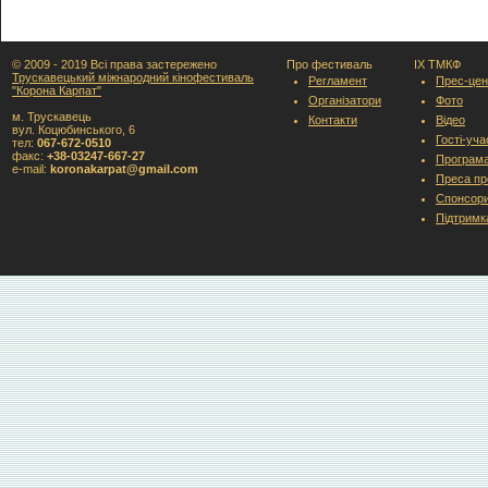
© 2009 - 2019 Всі права застережено
Про фестиваль
IX ТМКФ
Трускавецький міжнародний кінофестиваль
Регламент
Прес-цен
"Корона Карпат"
Організатори
Фото
м. Трускавець
Контакти
Відео
вул. Коцюбинського, 6
Гості-уч
тел:
067-672-0510
факс:
+38-03247-667-27
Програм
e-mail:
koronakarpat@gmail.com
Преса пр
Спонсори
Підтримк