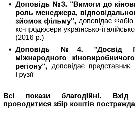
Доповідь №3. "Вимоги до кінови
роль менеджера, відповідальног
доповідає Фабіо 
зйомок фільму",
ко-продюсери українсько-італійсько
(2016 р.)
Доповідь №4. "Досвід Гр
міжнародного кіновиробничог
доповідає представник 
регіону",
Грузії
Всі покази благодійні. Вхід
проводитися збір коштів постражд