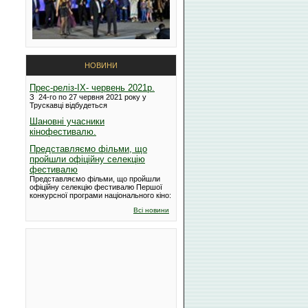
НОВИНИ
Прес-реліз-IX- червень 2021р.
З 24-го по 27 червня 2021 року у
Трускавці відбудеться
Шановні учасники
кінофестивалю.
Представляємо фільми, що
пройшли офіційну селекцію
фестивалю
Представляємо фільми, що пройшли
офіційну селекцію фестивалю Першої
конкурсної програми національного кіно:
Всі новини