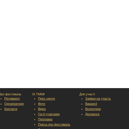
Про фестиваль
IX ТМКФ
Для участі
Регламент
Прес-центр
Заявки на участь
Організатори
Фото
Вакансії
Контакти
Відео
Волонтери
Гості-учасники
Допомога
Програма
Преса про фестиваль