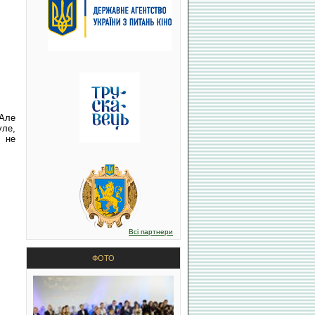
 Але
уле,
а не
Всі партнери
ФОТО