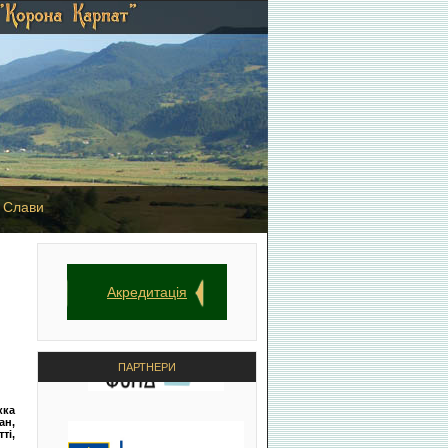
 Слави
Акредитація
ПАРТНЕРИ
кка
ан,
ті,