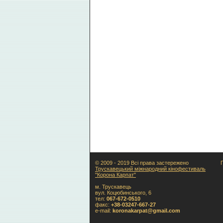
© 2009 - 2019 Всі права застережено
Трускавецький міжнародний кінофестиваль
"Корона Карпат"
м. Трускавець
вул. Коцюбинського, 6
тел:
067-672-0510
факс:
+38-03247-667-27
e-mail:
koronakarpat@gmail.com