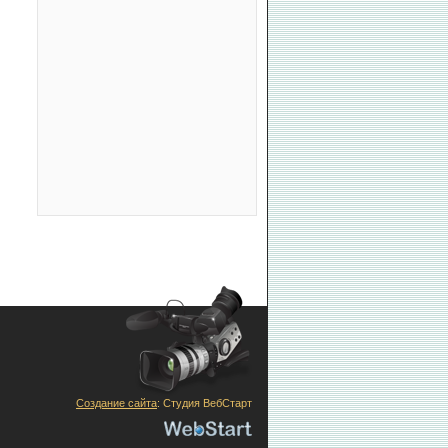
Создание сайта
: Студия ВебСтарт