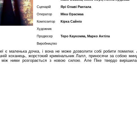
Сценарій
Ярі Олаві Рантала
Оператор
Міка Орасмаа
Композитор
Кірка Сайніо
Художник
Продюсер
Теро Каукомяа, Марко Антіла
Виробництво
неї є маленька дочка, і вона не може дозволити собі робити помилки.
шній коханець, жорстокий кримінальник Лалл, приносячи за собою мин
ь між ними розгорається з новою силою. Але Піке твердо вирішил