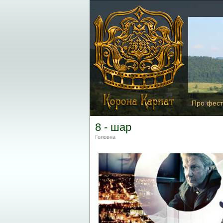
Про фест
8 - шар
Головна