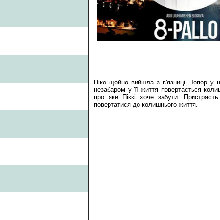
Піке щойно вийшла з в'язниці. Тепер у 
незабаром у її життя повертається коли
про яке Піккі хоче забути. Пристраст
повертатися до колишнього життя.