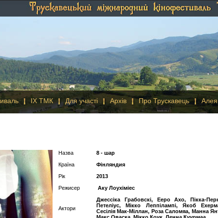
иваль
IX ТМК
Для участі
Архів
Про Трускавець
Алея
Назва
8 - шар
Країна
Фінляндия
Рік
2013
Режисер
Аку Лоухіміес
Джессіка Грабовскі, Ееро Ахо, Пікка-Пер
Петеліус, Мікко Леппілампі, Якоб Ехерм
Актори
Сесілія Мак-Міллан, Роза Саломяа, Манна Янт
Макс Оваска, Мікко Коук, Ленна Куурмаа