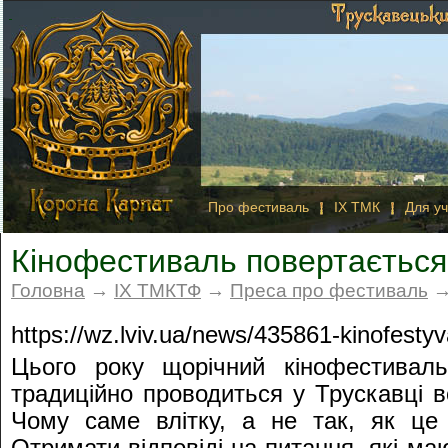
Про фестиваль
IX ТМК
Для уч
Кінофестиваль повертається
Головна
→
IX ТМКТФ
→
Преса про фестиваль
→
https://wz.lviv.ua/news/435861-kinofestyv
Цього року щорічний кінофестиваль
традиційно проводиться у Трускавці во
Чому саме влітку, а не так, як це