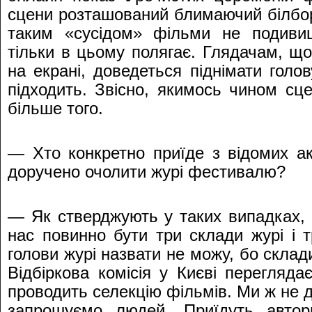
сцени розташований блимаючий білборд.
таким «сусідом» фільми не подивиш
тільки в цьому полягає. Глядачам, що
на екрані, доведеться піднімати голов
підходить. Звісно, якимось чином сц
більше того.
— Хто конкретно приїде з відомих ак
доручено очолити журі фестивалю?
— Як стверджують у таких випадках, 
нас повинно бути три склади журі і т
голови журі назвати не можу, бо скла
Відбіркова комісія у Києві перегляда
проводить селекцію фільмів. Ми ж не д
запрошуємо людей. Приїдуть автор