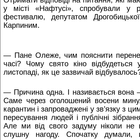
Отримати відповіді на питання, які ма
у місті «Нафтусі», спробували у р
фестивалю, депутатом Дрогобицько
Карпиним.
— Пане Олеже, чим пояснити перене
часі? Чому свято кіно відбудеться 
листопаді, як це зазвичай відбувалось
— Причина одна. І називається вона —
Саме через оголошений восени минул
карантин і запроваджені у зв’язку з ци
пересування людей і публічні зібранн
Але ми від свого задуму ніколи не 
слушну нагоду. Спочатку думали,