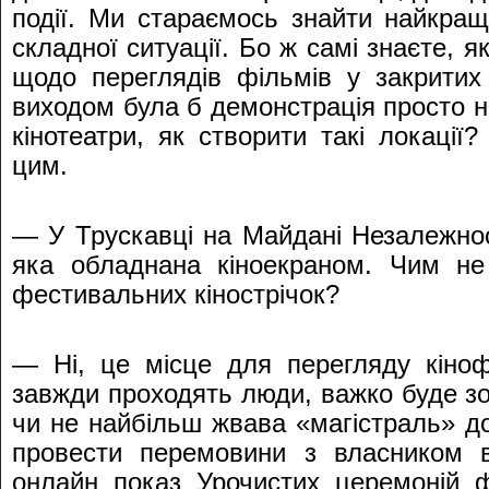
події. Ми стараємось знайти найкращи
складної ситуації. Бо ж самі знаєте, як
щодо переглядів фільмів у закритих
виходом була б демонстрація просто не
кінотеатри, як створити такі локаці
цим.
— У Трускавці на Майдані Незалежност
яка обладнана кіноекраном. Чим не
фестивальних кінострічок?
— Ні, це місце для перегляду кіноф
завжди проходять люди, важко буде зо
чи не найбільш жвава «магістраль» до
провести перемовини з власником ві
онлайн показ Урочистих церемоній ф