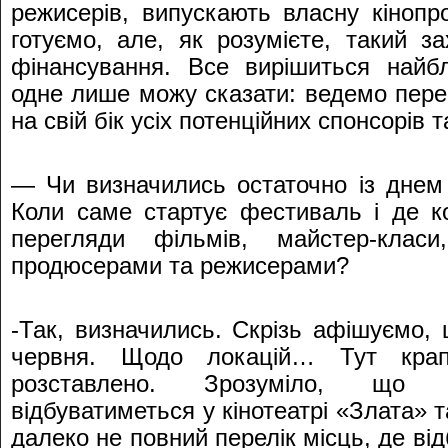
режисерів, випускають власну кіноп
готуємо, але, як розумієте, такий за
фінансування. Все вирішиться найб
одне лише можу сказати: ведемо пере
на свій бік усіх потенційних спонсорів 
— Чи визначились остаточно із днем
Коли саме стартує фестиваль і де к
перегляди фільмів, майстер-класи
продюсерами та режисерами?
-Так, визначились. Скрізь афішуємо,
червня. Щодо локацій… Тут крап
розставлено. Зрозуміло, що д
відбуватиметься у кінотеатрі «Злата» 
далеко не повний перелік місць, де ві