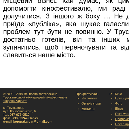
місцевий бізнес хай думає, як цим
допомогти кінофестивалю, ми раді
долучитися. З іншого ж боку … Не 
приїде «публіка», яка шукає галасл
проблем тут бути не повинно. У Трус
достатньо готелів, віл та інших
зупинитись, щоб переночувати та ві
славиться наше місто.
© 2009 - 2019 Всі права застережено
Про фестиваль
IX ТМКФ
Трускавецький міжнародний кінофестиваль
Регламент
Прес-цен
"Корона Карпат"
Організатори
Фото
м. Трускавець
Контакти
Відео
вул. Коцюбинського, 6
Гості-уч
тел:
067-672-0510
факс:
+38-03247-667-27
Програм
e-mail:
koronakarpat@gmail.com
Преса пр