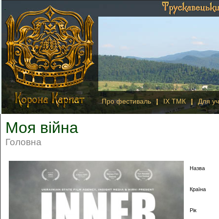
Про фестиваль
IX ТМК
Для уч
Моя війна
Головна
Назва
Країна
Рік