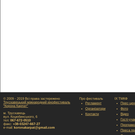
© 2009 - 2019 Всі права застережено
Про фестиваль
IX ТМКФ
Трускавецький міжнародний кінофестиваль
Регламент
Прес-цен
"Корона Карпат"
Організатори
Фото
м. Трускавець
Контакти
Відео
вул. Коцюбинського, 6
Гості-уч
тел:
067-672-0510
факс:
+38-03247-667-27
Програм
e-mail:
koronakarpat@gmail.com
Преса пр