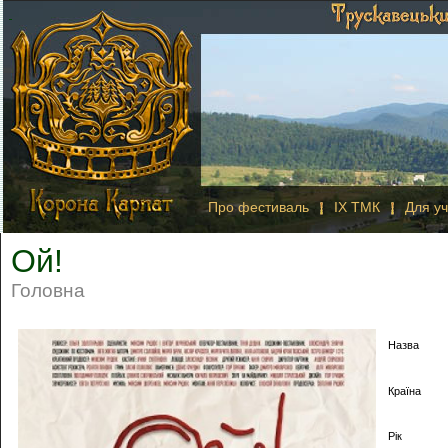
Про фестиваль
IX ТМК
Для уч
Ой!
Головна
Назва
Країна
Рік