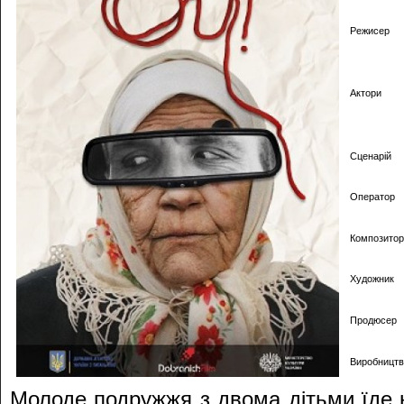
Режисер
Актори
Сценарій
Оператор
Композитор
Художник
Продюсер
Виробництв
Молоде подружжя з двома дітьми їде н