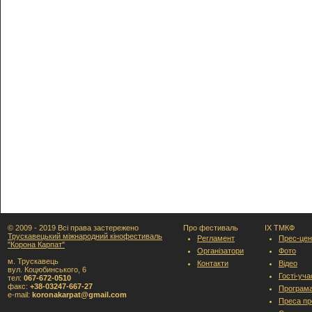
© 2009 - 2019 Всі права застережено
Про фестиваль
IX ТМКФ
Трускавецький міжнародний кінофестиваль
Регламент
Прес-цен
"Корона Карпат"
Організатори
Фото
м. Трускавець
Контакти
Відео
вул. Коцюбинського, 6
Гості-уч
тел:
067-672-0510
факс:
+38-03247-667-27
Програм
e-mail:
koronakarpat@gmail.com
Преса пр