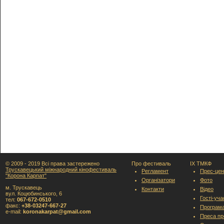
© 2009 - 2019 Всі права застережено
Про фестиваль
IX ТМКФ
Трускавецький міжнародний кінофестиваль
Регламент
Прес-цен
"Корона Карпат"
Організатори
Фото
м. Трускавець
Контакти
Відео
вул. Коцюбинського, 6
Гості-уч
тел:
067-672-0510
факс:
+38-03247-667-27
Програм
e-mail:
koronakarpat@gmail.com
Преса пр