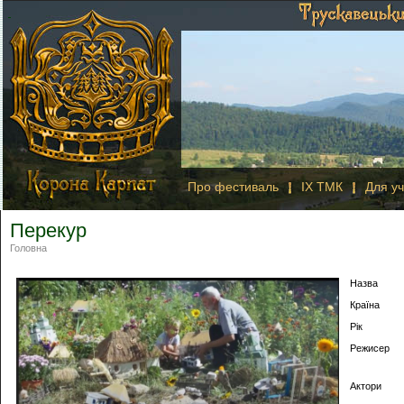
Про фестиваль
IX ТМК
Для уч
Перекур
Головна
Назва
Країна
Рік
Режисер
Актори