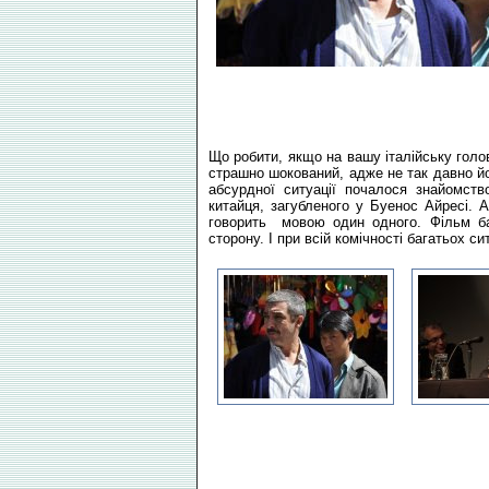
Що робити, якщо на вашу італійську голов
страшно шокований, адже не так давно йо
абсурдної ситуації почалося знайомст
китайця, загубленого у Буенос Айресі. 
говорить мовою один одного. Фільм ба
сторону. І при всій комічності багатьох 