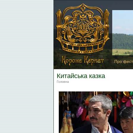
Про фест
Китайська казка
Головна