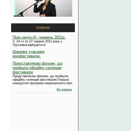
НОВИНИ
Прес-реліз-IX- червень 2021р.
З 24-го по 27 червня 2021 року у
Трускавці відбудеться
Шановні учасники
кінофестивалю.
Представляємо фільми, що
пройшли офіційну селекцію
фестивалю
Представляємо фільми, що пройшли
офіційну селекцію фестивалю Першої
конкурсної програми національного кіно:
Всі новини