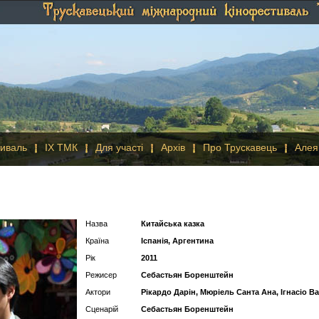
иваль
IX ТМК
Для участі
Архів
Про Трускавець
Алея
Назва
Китайська казка
Країна
Іспанія, Аргентина
Рік
2011
Режисер
Себастьян Боренштейн
Актори
Рікардо Дарін, Мюріель Санта Ана, Ігнасіо В
Сценарій
Себастьян Боренштейн