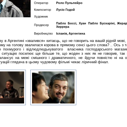
Оператор
Роло Пульпейро
Композитор
Лусіо Годой
Художник
Пабло Боссі, Хуан Пабло Бускаріні, Жера
Продюсер
Херрера
Виробництво
Іспанія, Аргентина
у в Аргентині «звалився» китаєць, що не говорить на вашій рідній мові,
му на голову звалилася корова в прямому сенсі цього слова? .. Ось з т
во похмурого і відлюдлюдькуватого власника господарського магази
А ситуацію посилює ще більше те, що жоден з них як не говорив, так 
лансує на межі смішного і драматичного, не йдучи повністю ні на 
ситуацій глядача в цьому чудовому фільмі чекає ліричний фінал.