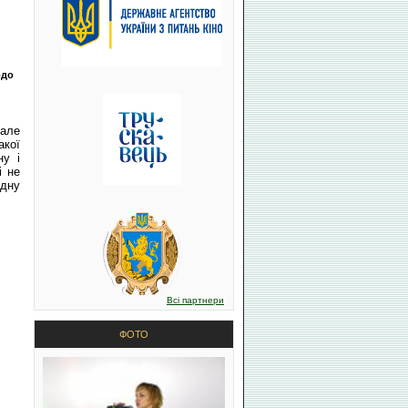
рдо
 але
акої
ну і
і не
одну
Всі партнери
ФОТО