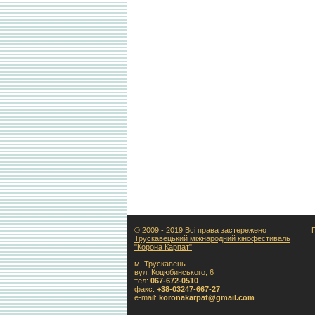
© 2009 - 2019 Всі права застережено
Трускавецький міжнародний кінофестиваль
"Корона Карпат"
м. Трускавець
вул. Коцюбинського, 6
тел:
067-672-0510
факс:
+38-03247-667-27
e-mail:
koronakarpat@gmail.com