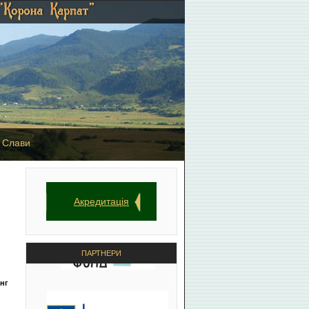
 Слави
Акредитація
ПАРТНЕРИ
анг