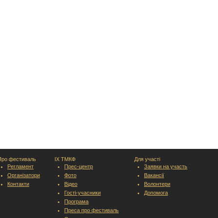
Про фестиваль
IX ТМКФ
Для участі
Регламент
Прес-центр
Заявки на участь
Організатори
Фото
Вакансії
Контакти
Відео
Волонтери
Гості-учасники
Допомога
Програма
Преса про фестиваль