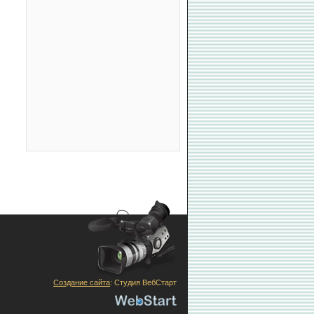
Создание сайта
: Студия ВебСтарт