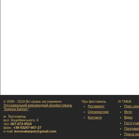
© 2009 - 2019 Всі права застережено
Про фестиваль
IX ТМКФ
Трускавецький міжнародний кінофестиваль
Регламент
Прес-цен
"Корона Карпат"
Організатори
Фото
м. Трускавець
Контакти
Відео
вул. Коцюбинського, 6
Гості-уч
тел:
067-672-0510
факс:
+38-03247-667-27
Програм
e-mail:
koronakarpat@gmail.com
Преса пр