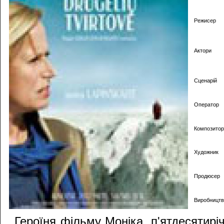
Режисер
Актори
Сценарій
Оператор
Композитор
Художник
Продюсер
Виробництв
Героїня фільму Моніка, п'ятдесятиріч