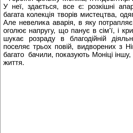
У неї, здається, все є: розкішні апа
багата колекція творів мистецтва, одя
Але невелика аварія, в яку потрапляє 
оголює напругу, що панує в сім'ї, і кри
шукає розраду в благодійній діяльн
поселяє трьох повій, видворених з 
багато бачили, показують Моніці іншу,
життя.