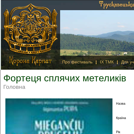
Про фестиваль
IX ТМК
Для уч
Фортеця сплячих метеликів
Головна
Назва
Країна
Рік