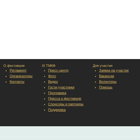
О фестивале
IX ТМКФ
Для участия
Регламент
Пресс-центр
Заявки на участие
Организаторы
Фото
Вакансии
Контакты
Видео
Волонтеры
Гости-участники
Помощь
Программа
Пресса о фестивале
Спонсоры и партнеры
Поддержка