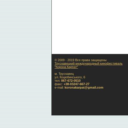
© 2009 - 2019 Все права защищены
Трускавецкий международный кинофестиваль
"Корона Карпат"
м. Трускавец
ул. Коцюбинського, 6
тел:
067-672-0510
факс:
+38-03247-667-27
e-mail:
koronakarpat@gmail.com