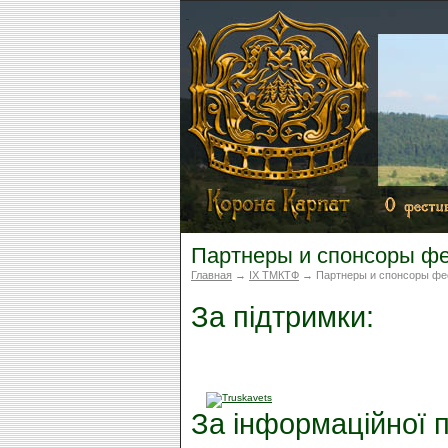
Партнеры и спонсоры фе
Главная
→
IX ТМКТФ
→ Партнеры и спонсоры фе
За підтримки:
За інформаційної п