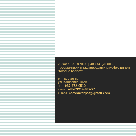
© 2009 - 2019 Все права защищены
Трускавецкий международный кинофестиваль
"Корона Карпат"
м. Трускавец
ул. Коцюбинського, 6
тел:
067-672-0510
факс:
+38-03247-667-27
e-mail:
koronakarpat@gmail.com