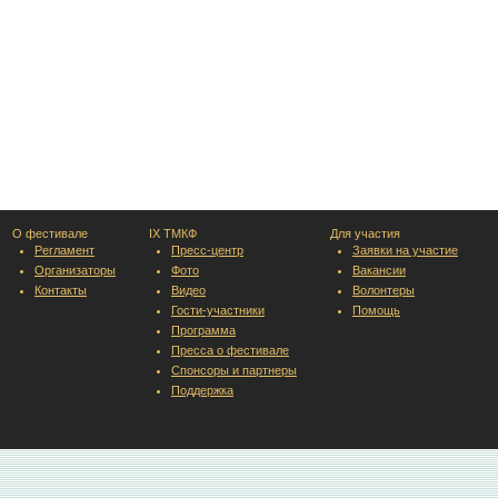
О фестивале
IX ТМКФ
Для участия
Регламент
Пресс-центр
Заявки на участие
Организаторы
Фото
Вакансии
Контакты
Видео
Волонтеры
Гости-участники
Помощь
Программа
Пресса о фестивале
Спонсоры и партнеры
Поддержка