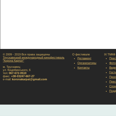
© 2009 - 2019 Все права защищены
О фестивале
IX ТМКФ
Трускавецкий международный кинофестиваль
Регламент
Прес
"Корона Карпат"
Организаторы
Фото
м. Трускавец
Контакты
Виде
ул. Коцюбинського, 6
Гост
тел:
067-672-0510
факс:
+38-03247-667-27
Прог
e-mail:
koronakarpat@gmail.com
Прес
Спон
Подд