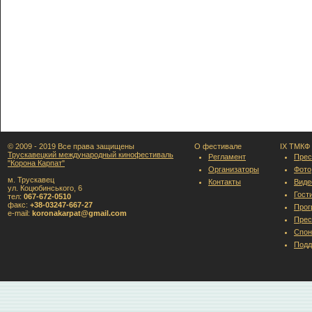
© 2009 - 2019 Все права защищены
О фестивале
IX ТМКФ
Трускавецкий международный кинофестиваль
Регламент
Прес
"Корона Карпат"
Организаторы
Фото
м. Трускавец
Контакты
Виде
ул. Коцюбинського, 6
Гост
тел:
067-672-0510
факс:
+38-03247-667-27
Прог
e-mail:
koronakarpat@gmail.com
Прес
Спон
Подд