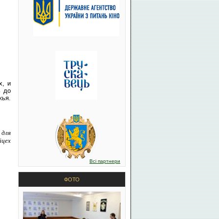
х, и
ь до
жья.
 для
йцех
Всі партнери
ФОТО