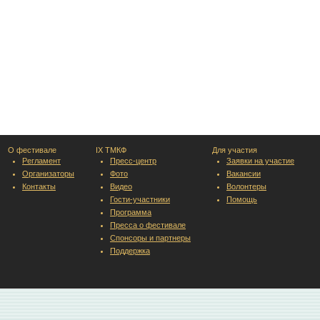
О фестивале
IX ТМКФ
Для участия
Регламент
Пресс-центр
Заявки на участие
Организаторы
Фото
Вакансии
Контакты
Видео
Волонтеры
Гости-участники
Помощь
Программа
Пресса о фестивале
Спонсоры и партнеры
Поддержка