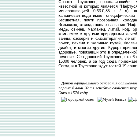
Франка. Трускавец прославившийся 
известной из которых является "Нафтуся
минерализацией 0,63-0,85 г / л), по
кальциевая вода имеет специфический 
бесцветная, почти прозрачная, холод
Возможно, отсюда пошло название "Нафт
медь, свинец, марганец, литий, йод, б
комплексе с другими природными лечеб
ванны, озокерит и физиотерапия, лечит
почек, печени и желчных путей, болез
диабет, и многие другие. Курорт привле
здоровье, повязавши это в определенной
лечение. Сегодняшний Трускавец это бо
15000 человек, а за год сюда приезжае
Сегодня в Трускавце ждут гостей 19 сана
Датой официального основания бальнеолог
первых 8 ванн. Хотя лечебные свойства тру
Очко в 1578 году.