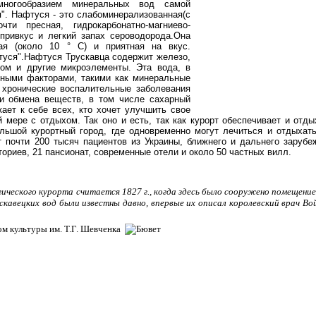
многообразием минеральных вод самой
". Нафтуся - это слабоминерализованная(с
чти пресная, гидрокарбонатно-магниево-
привкус и легкий запах сероводорода.Она
ная (около 10 ° С) и приятная на вкус.
уся".Нафтуся Трускавца содержит железо,
ром и другие микроэлементы. Эта вода, в
ными факторами, такими как минеральные
 хронические воспалительные заболевания
ни обмена веществ, в том числе сахарный
кает к себе всех, кто хочет улучшить свое
 мере с отдыхом. Так оно и есть, так как курорт обеспечивает и отды
льшой курортный город, где одновременно могут лечиться и отдыхат
т почти 200 тысяч пациентов из Украины, ближнего и дальнего зарубе
ториев, 21 пансионат, современные отели и около 50 частных вилл.
ического курорта считается 1827 г., когда здесь было сооружено помещение
скавецких вод были известны давно, впервые их описал королевский врач Во