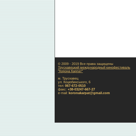
© 2009 - 2019 Все права защищены
Трускавецкий международный кинофестиваль
"Корона Карпат"
м. Трускавец
ул. Коцюбинського, 6
тел:
067-672-0510
факс:
+38-03247-667-27
e-mail:
koronakarpat@gmail.com